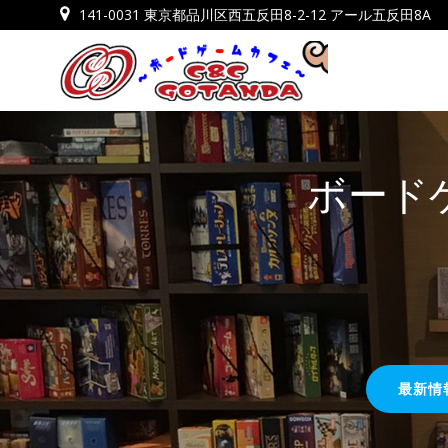
コ
141-0031 東京都品川区西五反田8-2-12 アール五反田8A
ン
テ
ン
ツ
へ
ス
ボード
キ
ッ
プ
最新情