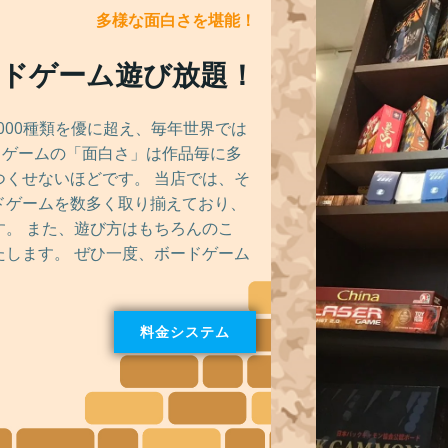
多様な面白さを堪能！
ドゲーム
遊び放題！
000種類を優に超え、毎年世界では
ードゲームの「面白さ」は作品毎に多
くせないほどです。 当店では、そ
ドゲームを数多く取り揃えており、
。 また、遊び方はもちろんのこ
します。 ぜひ一度、ボードゲーム
料金システム