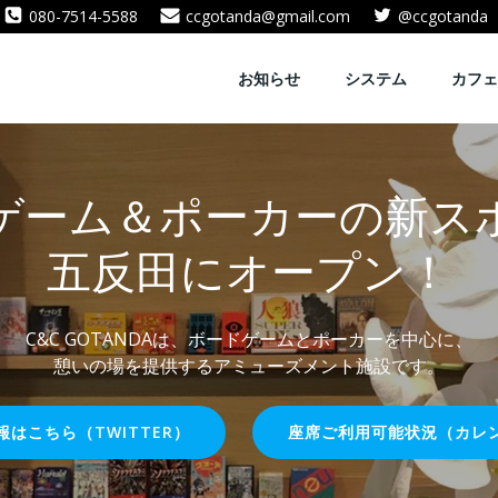
080-7514-5588
ccgotanda@gmail.com
@ccgotanda
お知らせ
システム
カフェ
ゲーム＆ポーカーの新ス
五反田にオープン！
C&C GOTANDAは、ボードゲームとポーカーを中心に、
憩いの場を提供するアミューズメント施設です。
報はこちら（TWITTER）
座席ご利用可能状況（カレ