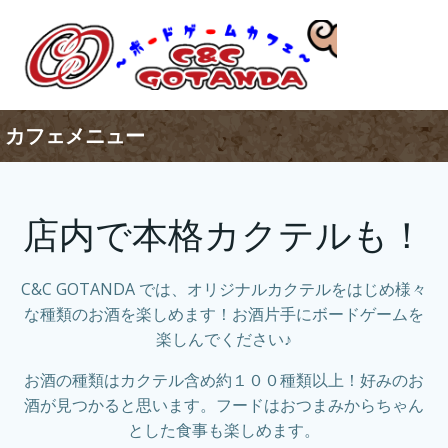
コ
ン
テ
ン
ツ
へ
カフェメニュー
ス
キ
ッ
店内で本格カクテルも！
プ
C&C GOTANDA では、オリジナルカクテルをはじめ様々
な種類のお酒を楽しめます！お酒片手にボードゲームを
楽しんでください♪
お酒の種類はカクテル含め約１００種類以上！好みのお
酒が見つかると思います。フードはおつまみからちゃん
とした食事も楽しめます。