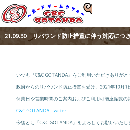
コ
ン
テ
ン
ツ
21.09.30 リバウンド防止措置に伴う対応につ
へ
ス
キ
ッ
プ
いつも『C&C GOTANDA』をご利用いただきありが
政府からのリバウンド防止措置を受け、2021年10月1日
休業日や営業時間のご案内およびご利用可能座席数の詳細
C&C GOTANDA Twitter
今後とも『C&C GOTANDA』をよろしくお願いいたし